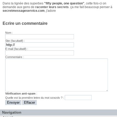
Dans la lignée des superbes
"fifty people, one question"
, cette fois-ci on
demande aux gens de
raconter leurs secrets
. ça me fait beaucoup penser à
secretmessageservice.com
, j'adore
Ecrire un commentaire
Nom :
Site (facultatif) :
E-mail (facultatif) :
Commentaire :
Vérification anti-spam
:
Quelle est la
première
lettre du mot
ozwzdv
? :
Navigation