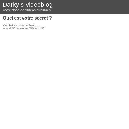
Darky's videoblog
Votre dose de vidéos sublimes
Quel est votre secret ?
Par Darky -
Documentaire
le lundi 07 décembre 2009 à 13:37