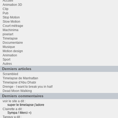
Accueil
Animation 3D
Clip
Pub
Stop Motion
Slow Motion
Court métrage
Machinima
pixelart
Timelapse
Documentaire
Musique
Motion design
Animation
Sport
Autres
Derniers articles
Scrambled
Timelapse de Manhattan
Timelapse d'Abu Dhabi
Drenge - I want to break you in half
Dead Moon Walking
Derniers commentaires
voir le site a dit :
super le timelapse j'adore
Clairette a dit :
Sympa ! Merci =)
Tanguy a dit :