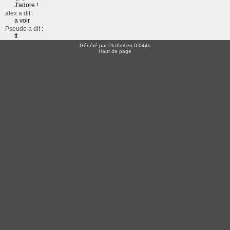
J'adore !
alex a dit :
a voir
Pseudo a dit :
tt
Généré par
PluXml
en 0.044s
Haut de page