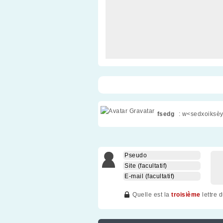
fsedg
: w<sedxoiksèy
Quelle est la
troisième
lettre 