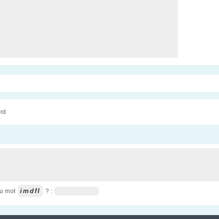
rd
imdfl
du mot
? :