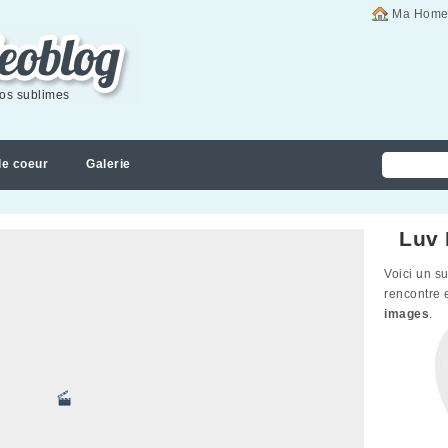
Ma Home
éos sublimes
de coeur
Galerie
Luv 
Voici un s
rencontre 
images
.