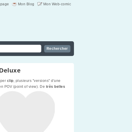
page
Mon Blog
Mon Web-comic
Deluxe
uper
clip
, plusieurs "versions" d'une
en POV (point of view). De
très belles