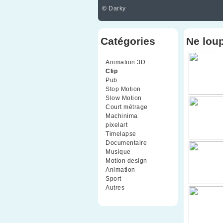
©
Darky
Catégories
Ne lou
Animation 3D
(99)
Clip
(70)
Pub
(42)
Stop Motion
(91)
Slow Motion
(26)
Court métrage
(135)
Machinima
(4)
pixelart
(10)
Timelapse
(51)
Documentaire
(79)
Musique
(9)
Motion design
(5)
Animation
(16)
Sport
(2)
Autres
(1)