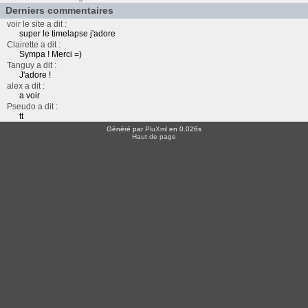
Derniers commentaires
voir le site a dit :
super le timelapse j'adore
Clairette a dit :
Sympa ! Merci =)
Tanguy a dit :
J'adore !
alex a dit :
a voir
Pseudo a dit :
tt
Généré par
PluXml
en 0.026s
Haut de page