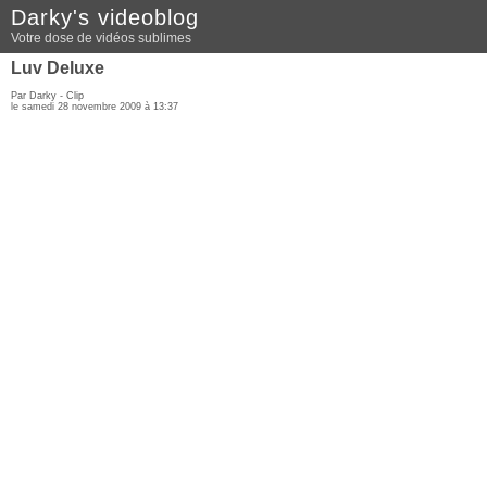
Darky's videoblog
Votre dose de vidéos sublimes
Luv Deluxe
Par Darky -
Clip
le samedi 28 novembre 2009 à 13:37