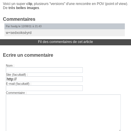
Voici un super
clip
, plusieurs "versions" d'une rencontre en POV (point of view).
De
très belles images
.
Commentaires
Par fsedg le 12/08/11 à 21:43
w<sedxoiksèyrd
Fil des commentaires de cet article
Ecrire un commentaire
Nom :
Site (facultatif) :
E-mail (facultatif) :
Commentaire :