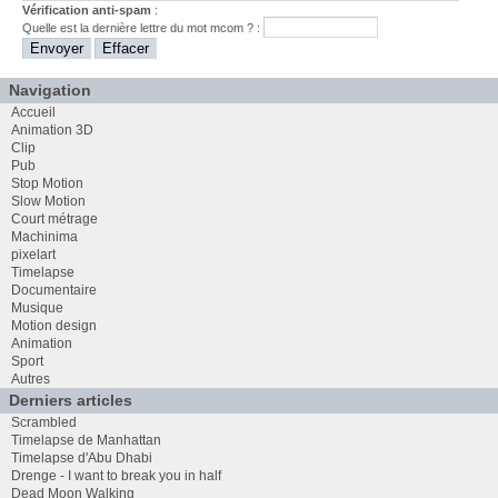
Vérification anti-spam
:
Quelle est la
dernière
lettre du mot
mcom
? :
Navigation
Accueil
Animation 3D
Clip
Pub
Stop Motion
Slow Motion
Court métrage
Machinima
pixelart
Timelapse
Documentaire
Musique
Motion design
Animation
Sport
Autres
Derniers articles
Scrambled
Timelapse de Manhattan
Timelapse d'Abu Dhabi
Drenge - I want to break you in half
Dead Moon Walking