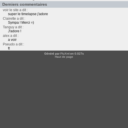
Derniers commentaires
voir le site a dit :
super le timelapse j'adore
Clairette a dit :
Sympa ! Merci =)
Tanguy a dit :
J'adore !
alex a dit :
a voir
Pseudo a dit :
tt
Généré par
PluXml
en 0.027s
Haut de page