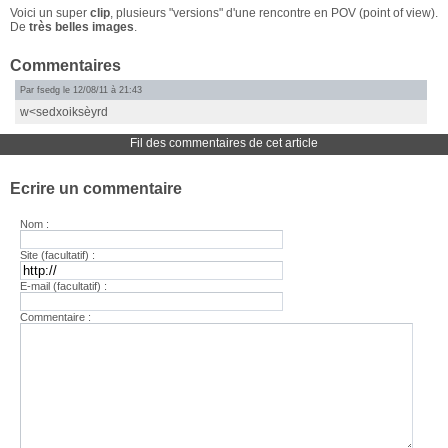
Voici un super
clip
, plusieurs "versions" d'une rencontre en POV (point of view).
De
très belles images
.
Commentaires
Par fsedg le 12/08/11 à 21:43
w<sedxoiksèyrd
Fil des commentaires de cet article
Ecrire un commentaire
Nom :
Site (facultatif) :
E-mail (facultatif) :
Commentaire :