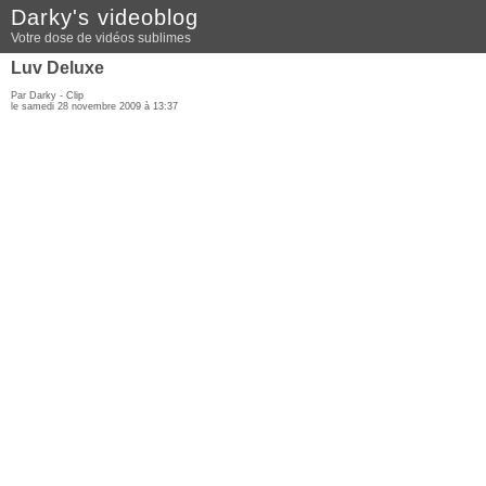
Darky's videoblog
Votre dose de vidéos sublimes
Luv Deluxe
Par Darky -
Clip
le samedi 28 novembre 2009 à 13:37