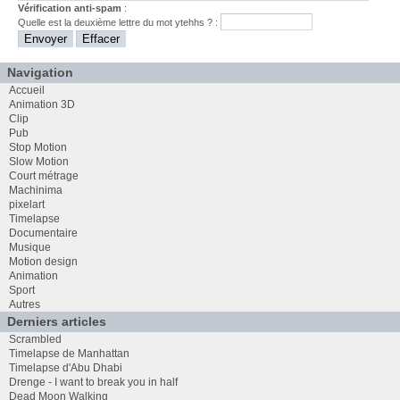
Vérification anti-spam
:
Quelle est la
deuxième
lettre du mot
ytehhs
? :
Navigation
Accueil
Animation 3D
Clip
Pub
Stop Motion
Slow Motion
Court métrage
Machinima
pixelart
Timelapse
Documentaire
Musique
Motion design
Animation
Sport
Autres
Derniers articles
Scrambled
Timelapse de Manhattan
Timelapse d'Abu Dhabi
Drenge - I want to break you in half
Dead Moon Walking