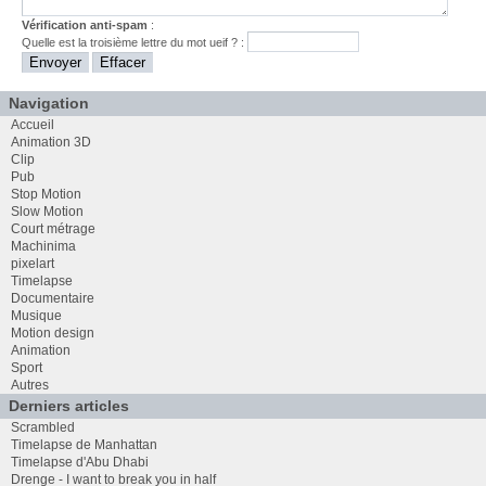
Vérification anti-spam
:
Quelle est la
troisième
lettre du mot
ueif
? :
Navigation
Accueil
Animation 3D
Clip
Pub
Stop Motion
Slow Motion
Court métrage
Machinima
pixelart
Timelapse
Documentaire
Musique
Motion design
Animation
Sport
Autres
Derniers articles
Scrambled
Timelapse de Manhattan
Timelapse d'Abu Dhabi
Drenge - I want to break you in half