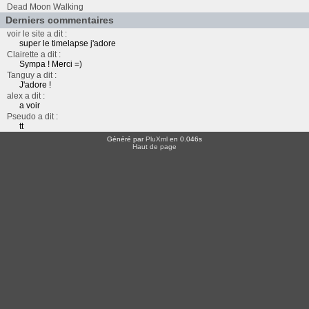
Dead Moon Walking
Derniers commentaires
voir le site a dit :
super le timelapse j'adore
Clairette a dit :
Sympa ! Merci =)
Tanguy a dit :
J'adore !
alex a dit :
a voir
Pseudo a dit :
tt
Généré par
PluXml
en 0.046s
Haut de page