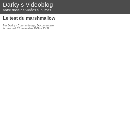
Darky's videoblog
Votre dose de vidéos sublimes
Le test du marshmallow
Par Darky -
Court métrage
,
Documentaire
le mercredi 25 novembre 2009 à 13:37