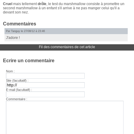
Cruel
mais tellement
drôle
, le test du marshmallow consiste à promettre un
second marshmallow à un enfant s'il arrive à ne pas manger celui qu'il a
devant son nez.
Commentaires
Par Tanguy le 27/08/12 à 23:46
J'adore !
Fil des commentaires de cet article
Ecrire un commentaire
Nom :
Site (facultatif) :
E-mail (facultatif) :
Commentaire :