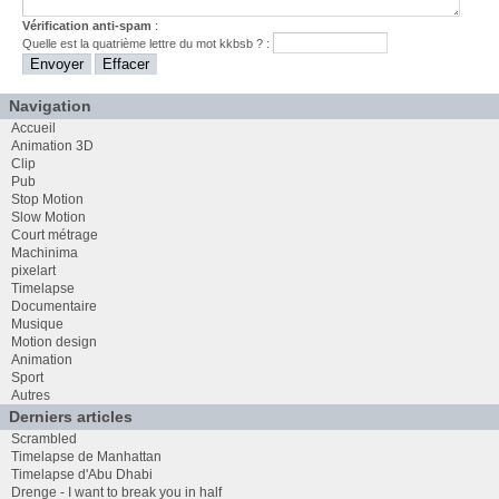
Vérification anti-spam
:
Quelle est la
quatrième
lettre du mot
kkbsb
? :
Navigation
Accueil
Animation 3D
Clip
Pub
Stop Motion
Slow Motion
Court métrage
Machinima
pixelart
Timelapse
Documentaire
Musique
Motion design
Animation
Sport
Autres
Derniers articles
Scrambled
Timelapse de Manhattan
Timelapse d'Abu Dhabi
Drenge - I want to break you in half