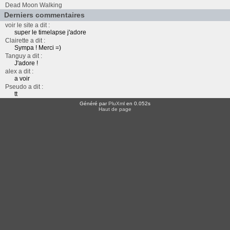
Dead Moon Walking
Derniers commentaires
voir le site a dit :
super le timelapse j'adore
Clairette a dit :
Sympa ! Merci =)
Tanguy a dit :
J'adore !
alex a dit :
a voir
Pseudo a dit :
tt
Généré par
PluXml
en 0.052s
Haut de page