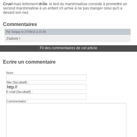
Cruel
mais tellement
drôle
, le test du marshmallow consiste à promettre un
second marshmallow à un enfant s'il arrive à ne pas manger celui qu'il a
devant son nez.
Commentaires
Par Tanguy le 27/08/12 à 23:46
J'adore !
Fil des commentaires de cet article
Ecrire un commentaire
Nom :
Site (facultatif) :
E-mail (facultatif) :
Commentaire :