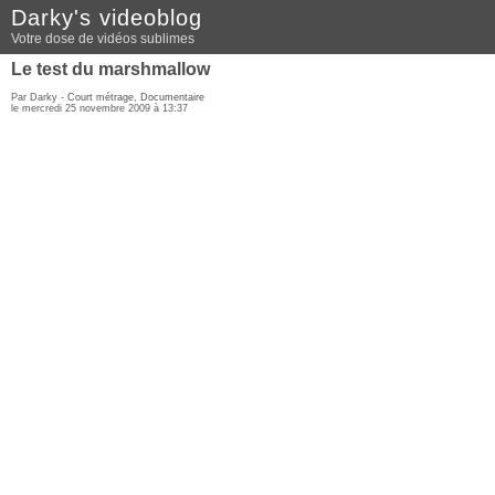
Darky's videoblog
Votre dose de vidéos sublimes
Le test du marshmallow
Par Darky -
Court métrage
,
Documentaire
le mercredi 25 novembre 2009 à 13:37