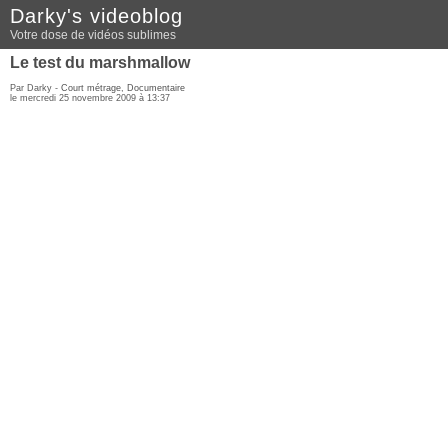
Darky's videoblog
Votre dose de vidéos sublimes
Le test du marshmallow
Par Darky -
Court métrage
,
Documentaire
le mercredi 25 novembre 2009 à 13:37