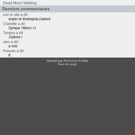
Dead Moon Walking
Derniers commentaires
voir le site a dit :
super le timelapse j'adore
Clairette a dit :
Sympa ! Merci =)
Tanguy a dit :
J'adore !
alex a dit :
a voir
Pseudo a dit :
tt
Généré par
PluXml
en 0.026s
Haut de page