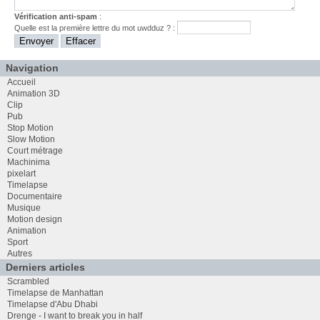
Vérification anti-spam
:
Quelle est la
première
lettre du mot
uwdduz
? :
Navigation
Accueil
Animation 3D
Clip
Pub
Stop Motion
Slow Motion
Court métrage
Machinima
pixelart
Timelapse
Documentaire
Musique
Motion design
Animation
Sport
Autres
Derniers articles
Scrambled
Timelapse de Manhattan
Timelapse d'Abu Dhabi
Drenge - I want to break you in half