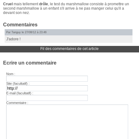
Cruel
mais tellement
drôle
, le test du marshmallow consiste à promettre un
second marshmallow à un enfant s'il arrive à ne pas manger celui qu'il a
devant son nez.
Commentaires
Par Tanguy le 27/08/12 à 23:46
J'adore !
Fil des commentaires de cet article
Ecrire un commentaire
Nom :
Site (facultatif) :
E-mail (facultatif) :
Commentaire :