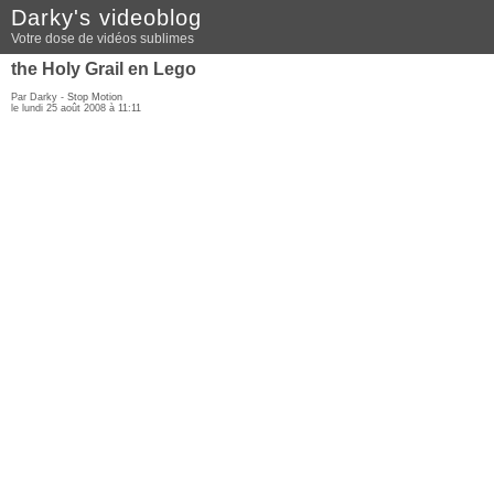
Darky's videoblog
Votre dose de vidéos sublimes
the Holy Grail en Lego
Par Darky -
Stop Motion
le lundi 25 août 2008 à 11:11