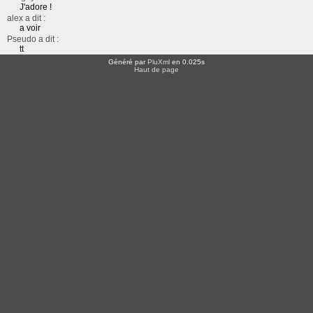
J'adore !
alex a dit :
a voir
Pseudo a dit :
tt
Généré par
PluXml
en 0.025s
Haut de page