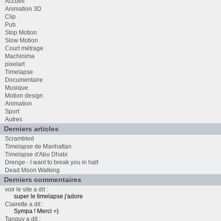
Accueil
Animation 3D
Clip
Pub
Stop Motion
Slow Motion
Court métrage
Machinima
pixelart
Timelapse
Documentaire
Musique
Motion design
Animation
Sport
Autres
Derniers articles
Scrambled
Timelapse de Manhattan
Timelapse d'Abu Dhabi
Drenge - I want to break you in half
Dead Moon Walking
Derniers commentaires
voir le site a dit :
super le timelapse j'adore
Clairette a dit :
Sympa ! Merci =)
Tanguy a dit :