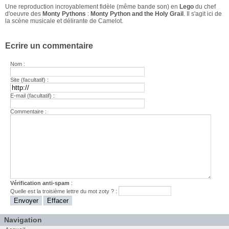
Une reproduction incroyablement fidèle (même bande son) en
Lego
du chef
d'oeuvre des
Monty Pythons
:
Monty Python and the Holy Grail
. Il s'agit ici de
la scène musicale et délirante de Camelot.
Ecrire un commentaire
Nom :
Site (facultatif) :
E-mail (facultatif) :
Commentaire :
Vérification anti-spam
:
Quelle est la
troisième
lettre du mot
zoty
? :
Navigation