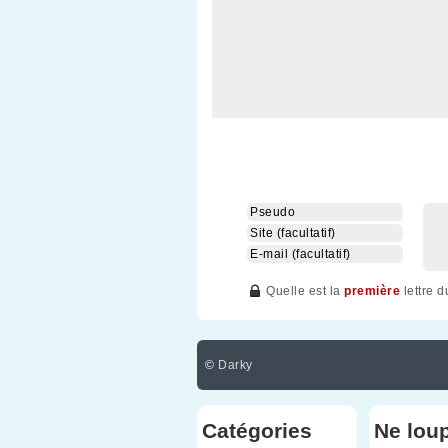
Quelle est la
première
lettre 
©
Darky
Catégories
Ne lou