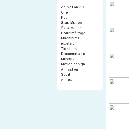
Animation 3D
(99)
Clip
(70)
Pub
(42)
Stop Motion
(91)
Slow Motion
(26)
Court métrage
(135)
Machinima
(4)
pixelart
(10)
Timelapse
(51)
Documentaire
(79)
Musique
(9)
Motion design
(5)
Animation
(16)
Sport
(2)
Autres
(1)