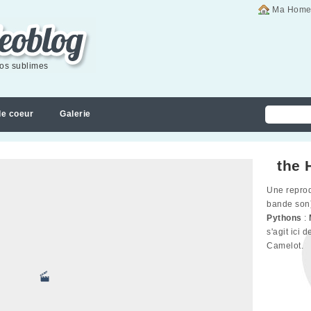
Ma Home
éos sublimes
de coeur
Galerie
the 
Une reprod
bande son
Pythons
:
s'agit ici 
Camelot.