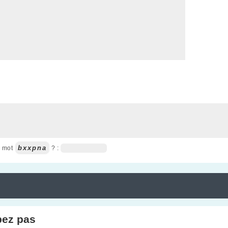
bxxpna
u mot
? :
pez pas