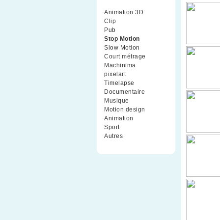
Animation 3D
(99)
Clip
(70)
Pub
(42)
Stop Motion
(91)
Slow Motion
(26)
Court métrage
(135)
Machinima
(4)
pixelart
(10)
Timelapse
(51)
Documentaire
(79)
Musique
(9)
Motion design
(5)
Animation
(16)
Sport
(2)
Autres
(1)