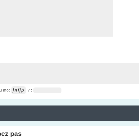
jnfjp
du mot
? :
pez pas