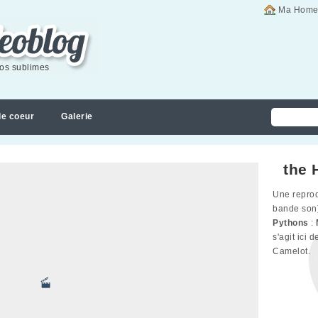
Ma Home
éos sublimes
de coeur
Galerie
the 
Une reprod
bande son
Pythons
:
s'agit ici 
Camelot.