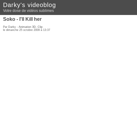
Darky's videoblog
Votre dose de vidéos sublimes
Soko - I'll Kill her
Par Darky -
Animation 3D
,
Clip
le dimanche 25 octobre 2009 à 13:37