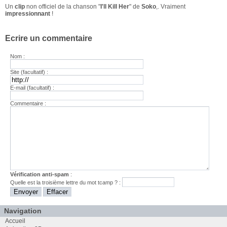
Un
clip
non officiel de la chanson "
I'll Kill Her
" de
Soko
,. Vraiment
impressionnant
!
Ecrire un commentaire
Nom :
Site (facultatif) :
E-mail (facultatif) :
Commentaire :
Vérification anti-spam
:
Quelle est la
troisième
lettre du mot
tcamp
? :
Navigation
Accueil