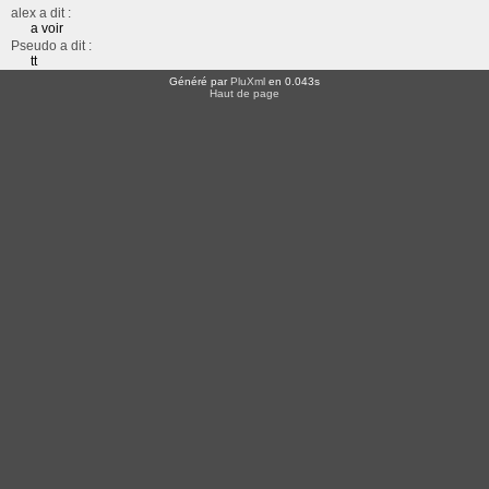
alex a dit :
a voir
Pseudo a dit :
tt
Généré par
PluXml
en 0.043s
Haut de page