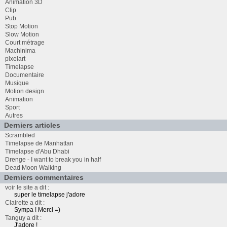
Animation 3D
Clip
Pub
Stop Motion
Slow Motion
Court métrage
Machinima
pixelart
Timelapse
Documentaire
Musique
Motion design
Animation
Sport
Autres
Derniers articles
Scrambled
Timelapse de Manhattan
Timelapse d'Abu Dhabi
Drenge - I want to break you in half
Dead Moon Walking
Derniers commentaires
voir le site a dit :
super le timelapse j'adore
Clairette a dit :
Sympa ! Merci =)
Tanguy a dit :
J'adore !