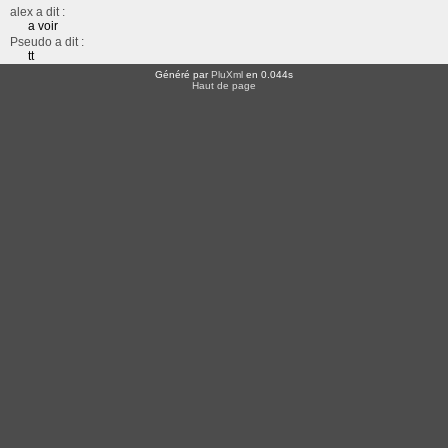
alex a dit :
a voir
Pseudo a dit :
tt
Généré par
PluXml
en 0.044s
Haut de page