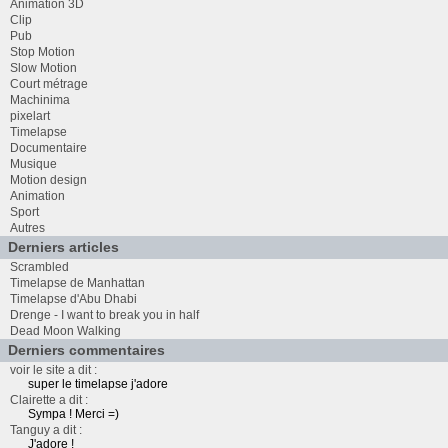
Animation 3D
Clip
Pub
Stop Motion
Slow Motion
Court métrage
Machinima
pixelart
Timelapse
Documentaire
Musique
Motion design
Animation
Sport
Autres
Derniers articles
Scrambled
Timelapse de Manhattan
Timelapse d'Abu Dhabi
Drenge - I want to break you in half
Dead Moon Walking
Derniers commentaires
voir le site a dit :
super le timelapse j'adore
Clairette a dit :
Sympa ! Merci =)
Tanguy a dit :
J'adore !