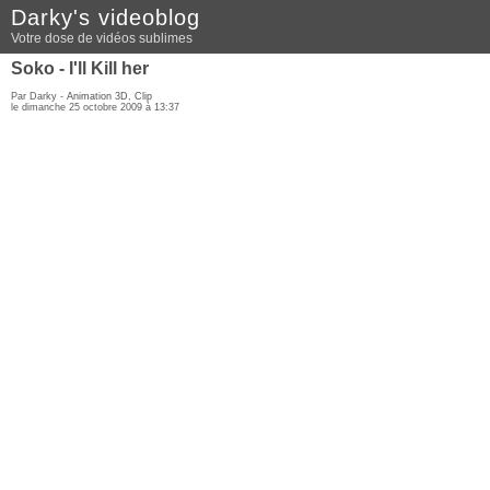
Darky's videoblog
Votre dose de vidéos sublimes
Soko - I'll Kill her
Par Darky -
Animation 3D
,
Clip
le dimanche 25 octobre 2009 à 13:37