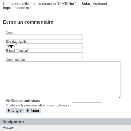
Un
clip
non officiel de la chanson "
I'll Kill Her
" de
Soko
,. Vraiment
impressionnant
!
Ecrire un commentaire
Nom :
Site (facultatif) :
E-mail (facultatif) :
Commentaire :
Vérification anti-spam
:
Quelle est la
première
lettre du mot
zdkcuq
? :
Navigation
Accueil