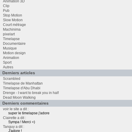
Animation 3D
Clip
Pub
Stop Motion
Slow Motion
Court métrage
Machinima
pixelart
Timelapse
Documentaire
Musique
Motion design
Animation
Sport
Autres
Derniers articles
Scrambled
Timelapse de Manhattan
Timelapse d'Abu Dhabi
Drenge - I want to break you in half
Dead Moon Walking
Derniers commentaires
voir le site a dit :
super le timelapse j'adore
Clairette a dit :
Sympa ! Merci =)
Tanguy a dit :
J'adore !