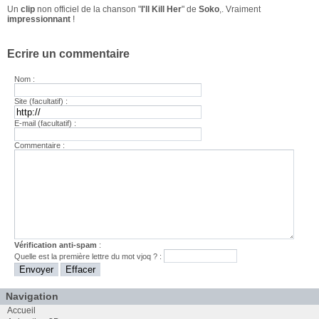
Un
clip
non officiel de la chanson "
I'll Kill Her
" de
Soko
,. Vraiment
impressionnant
!
Ecrire un commentaire
Nom :
Site (facultatif) :
E-mail (facultatif) :
Commentaire :
Vérification anti-spam
:
Quelle est la
première
lettre du mot
vjoq
? :
Navigation
Accueil