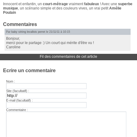
Innocent et enfantin, un
court-métrage
vraiment
fabuleux
! Avec une
superbe
musique
, un scénario simple et des couleurs vives, un vrai petit
Amélie
Poulain
Commentaires
Par
baby sitting levallois perret
le 21/11/11 à 10:15
Bonjour,
merci pour le partage :) Un court qui mérite d'être vu !
Caroline
Fil des commentaires de cet article
Ecrire un commentaire
Nom :
Site (facultatif) :
E-mail (facultatif) :
Commentaire :