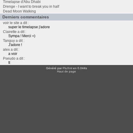
Timelapse d'Abu Dhabi
Drenge - I want to break you in half
Dead Moon Walking
Derniers commentaires
voir le site a dit :
super le timelapse j'adore
Clairette a dit :
Sympa ! Merci =)
Tanguy a dit :
J'adore !
alex a dit :
a voir
Pseudo a dit :
tt
Généré par
PluXml
en 0.044s
Haut de page