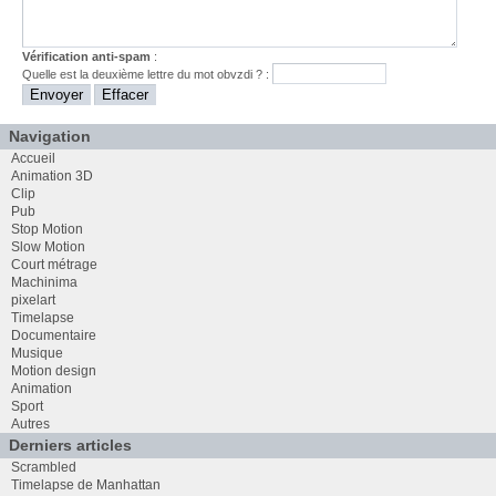
Vérification anti-spam
:
Quelle est la
deuxième
lettre du mot
obvzdi
? :
Navigation
Accueil
Animation 3D
Clip
Pub
Stop Motion
Slow Motion
Court métrage
Machinima
pixelart
Timelapse
Documentaire
Musique
Motion design
Animation
Sport
Autres
Derniers articles
Scrambled
Timelapse de Manhattan