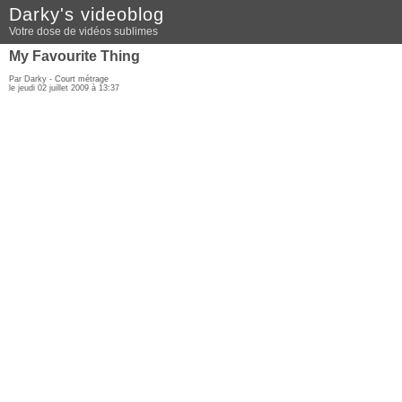
Darky's videoblog
Votre dose de vidéos sublimes
My Favourite Thing
Par Darky -
Court métrage
le jeudi 02 juillet 2009 à 13:37