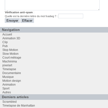
Vérification anti-spam
:
Quelle est la
dernière
lettre du mot
fxadwg
? :
Navigation
Accueil
Animation 3D
Clip
Pub
Stop Motion
Slow Motion
Court métrage
Machinima
pixelart
Timelapse
Documentaire
Musique
Motion design
Animation
Sport
Autres
Derniers articles
Scrambled
Timelapse de Manhattan