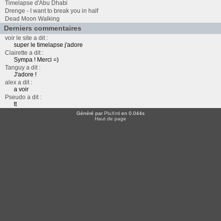
Timelapse d'Abu Dhabi
Drenge - I want to break you in half
Dead Moon Walking
Derniers commentaires
voir le site a dit :
super le timelapse j'adore
Clairette a dit :
Sympa ! Merci =)
Tanguy a dit :
J'adore !
alex a dit :
a voir
Pseudo a dit :
tt
Généré par
PluXml
en 0.044s
Haut de page