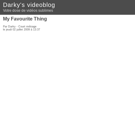
Darky's videoblog
Votre dose de vidéos sublimes
My Favourite Thing
Par Darky -
Court métrage
le jeudi 02 juillet 2009 à 13:37