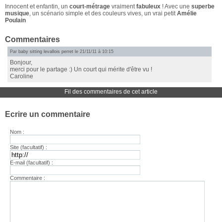
Innocent et enfantin, un
court-métrage
vraiment
fabuleux
! Avec une
superbe
musique
, un scénario simple et des couleurs vives, un vrai petit
Amélie
Poulain
Commentaires
Par
baby sitting levallois perret
le 21/11/11 à 10:15
Bonjour,
merci pour le partage :) Un court qui mérite d'être vu !
Caroline
Fil des commentaires de cet article
Ecrire un commentaire
Nom :
Site (facultatif) :
E-mail (facultatif) :
Commentaire :