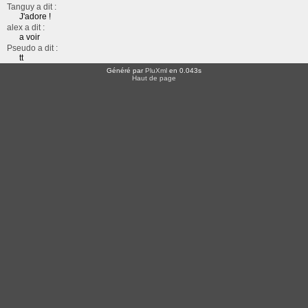
Tanguy a dit :
J'adore !
alex a dit :
a voir
Pseudo a dit :
tt
Généré par
PluXml
en 0.043s
Haut de page