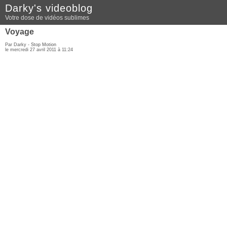
Darky's videoblog
Votre dose de vidéos sublimes
Voyage
Par Darky -
Stop Motion
le mercredi 27 avril 2011 à 11:24