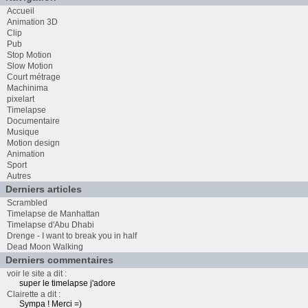
Accueil
Animation 3D
Clip
Pub
Stop Motion
Slow Motion
Court métrage
Machinima
pixelart
Timelapse
Documentaire
Musique
Motion design
Animation
Sport
Autres
Derniers articles
Scrambled
Timelapse de Manhattan
Timelapse d'Abu Dhabi
Drenge - I want to break you in half
Dead Moon Walking
Derniers commentaires
voir le site a dit :
super le timelapse j'adore
Clairette a dit :
Sympa ! Merci =)