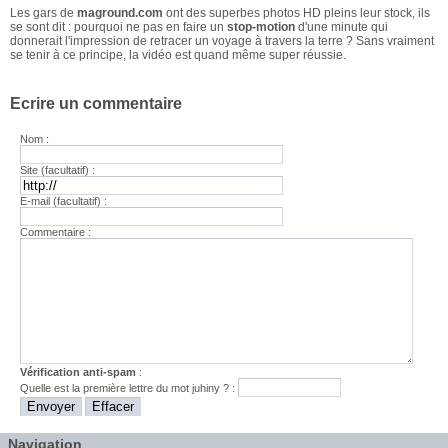
Les gars de
maground.com
ont des superbes photos HD pleins leur stock, ils
se sont dit : pourquoi ne pas en faire un
stop-motion
d'une minute qui
donnerait l'impression de retracer un voyage à travers la terre ? Sans vraiment
se tenir à ce principe, la vidéo est quand même super réussie.
Ecrire un commentaire
Nom :
Site (facultatif) :
E-mail (facultatif) :
Commentaire :
Vérification anti-spam
:
Quelle est la
première
lettre du mot
juhiny
? :
Navigation