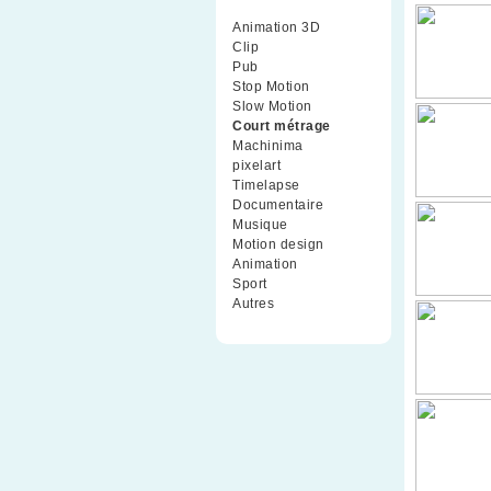
Animation 3D
(99)
Clip
(70)
Pub
(42)
Stop Motion
(91)
Slow Motion
(26)
Court métrage
(135)
Machinima
(4)
pixelart
(10)
Timelapse
(51)
Documentaire
(79)
Musique
(9)
Motion design
(5)
Animation
(16)
Sport
(2)
Autres
(1)