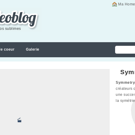
Ma Home
éos sublimes
de coeur
Galerie
Sym
Symmetry
créateurs
une succes
la symétrie