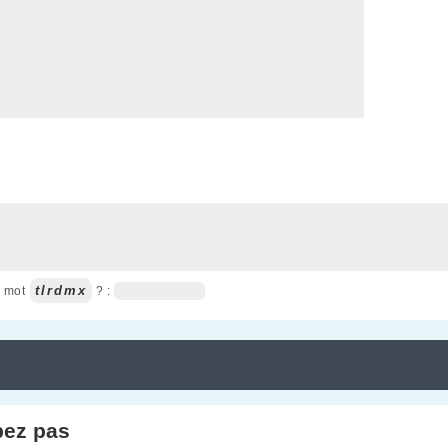
tlrdmx
u mot
? :
pez pas