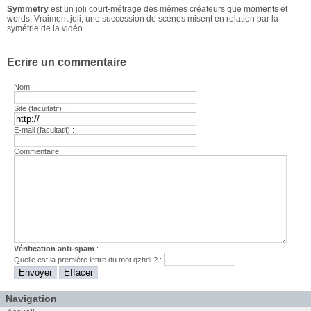
Symmetry
est un joli court-métrage des mêmes créateurs que
moments
et
words
. Vraiment joli, une succession de scènes misent en relation par la
symétrie de la vidéo.
Ecrire un commentaire
Nom :
Site (facultatif) :
E-mail (facultatif) :
Commentaire :
Vérification anti-spam
:
Quelle est la
première
lettre du mot
qzhdl
? :
Navigation