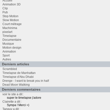
Accueil
Animation 3D
Clip
Pub
Stop Motion
Slow Motion
Court métrage
Machinima
pixelart
Timelapse
Documentaire
Musique
Motion design
Animation
Sport
Autres
Derniers articles
Scrambled
Timelapse de Manhattan
Timelapse d'Abu Dhabi
Drenge - I want to break you in half
Dead Moon Walking
Derniers commentaires
voir le site a dit :
super le timelapse j'adore
Clairette a dit :
Sympa ! Merci =)
Tanguy a dit :