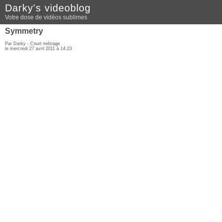
Darky's videoblog
Votre dose de vidéos sublimes
Symmetry
Par Darky -
Court métrage
le mercredi 27 avril 2011 à 14:23