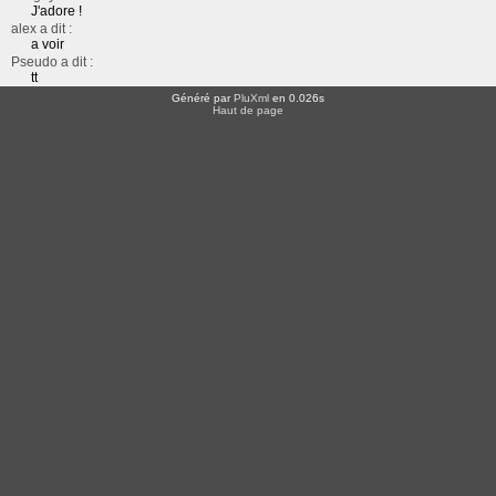
J'adore !
alex a dit :
a voir
Pseudo a dit :
tt
Généré par
PluXml
en 0.026s
Haut de page