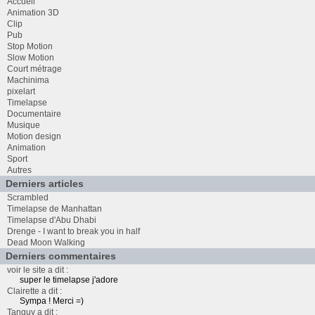
Accueil
Animation 3D
Clip
Pub
Stop Motion
Slow Motion
Court métrage
Machinima
pixelart
Timelapse
Documentaire
Musique
Motion design
Animation
Sport
Autres
Derniers articles
Scrambled
Timelapse de Manhattan
Timelapse d'Abu Dhabi
Drenge - I want to break you in half
Dead Moon Walking
Derniers commentaires
voir le site a dit :
super le timelapse j'adore
Clairette a dit :
Sympa ! Merci =)
Tanguy a dit :