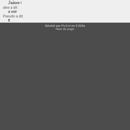
J'adore !
alex a dit :
a voir
Pseudo a dit :
tt
Généré par
PluXml
en 0.024s
Haut de page