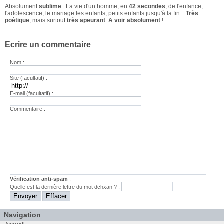
Absolument
sublime
: La vie d'un homme, en
42 secondes
, de l'enfance,
l'adolescence, le mariage les enfants, petits enfants jusqu'à la fin...
Très
poétique
, mais surtout
très apeurant
.
A voir absolument
!
Ecrire un commentaire
Nom :
Site (facultatif) :
E-mail (facultatif) :
Commentaire :
Vérification anti-spam
:
Quelle est la
dernière
lettre du mot
dchxan
? :
Navigation