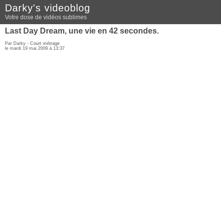
Darky's videoblog
Votre dose de vidéos sublimes
Last Day Dream, une vie en 42 secondes.
Par Darky -
Court métrage
le mardi 19 mai 2009 à 13:37