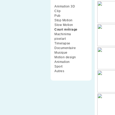
Animation 3D
(99)
Clip
(70)
Pub
(42)
Stop Motion
(91)
Slow Motion
(26)
Court métrage
(135)
Machinima
(4)
pixelart
(10)
Timelapse
(51)
Documentaire
(79)
Musique
(9)
Motion design
(5)
Animation
(16)
Sport
(2)
Autres
(1)