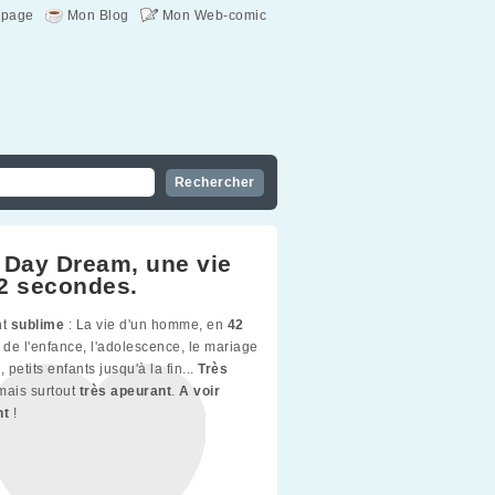
page
Mon Blog
Mon Web-comic
 Day Dream, une vie
2 secondes.
nt
sublime
: La vie d'un homme, en
42
, de l'enfance, l'adolescence, le mariage
, petits enfants jusqu'à la fin...
Très
 mais surtout
très apeurant
.
A voir
nt
!