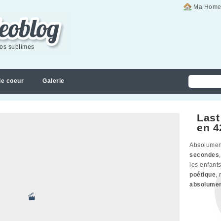
Ma Home
éos sublimes
de coeur
Galerie
Last
en 4
Absolume
secondes
les enfants
poétique
,
absolume