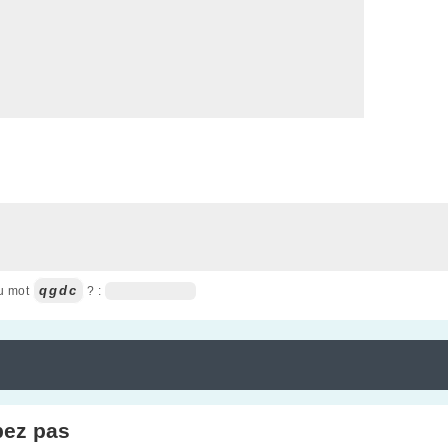
qgdc
du mot
? :
pez pas