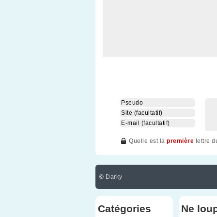
Quelle est la
première
lettre 
©
Darky
Catégories
Ne lou