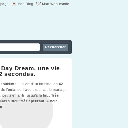
page
Mon Blog
Mon Web-comic
 Day Dream, une vie
2 secondes.
nt
sublime
: La vie d'un homme, en
42
, de l'enfance, l'adolescence, le mariage
, petits enfants jusqu'à la fin...
Très
 mais surtout
très apeurant
.
A voir
nt
!