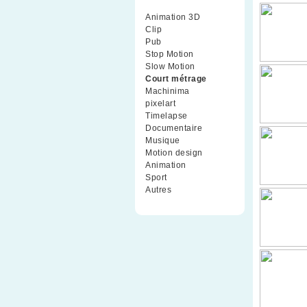
Animation 3D
(99)
Clip
(70)
Pub
(42)
Stop Motion
(91)
Slow Motion
(26)
Court métrage
(135)
Machinima
(4)
pixelart
(10)
Timelapse
(51)
Documentaire
(79)
Musique
(9)
Motion design
(5)
Animation
(16)
Sport
(2)
Autres
(1)