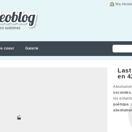
Ma Home
éos sublimes
de coeur
Galerie
Last
en 4
Absolume
secondes
les enfants
poétique
,
absolume