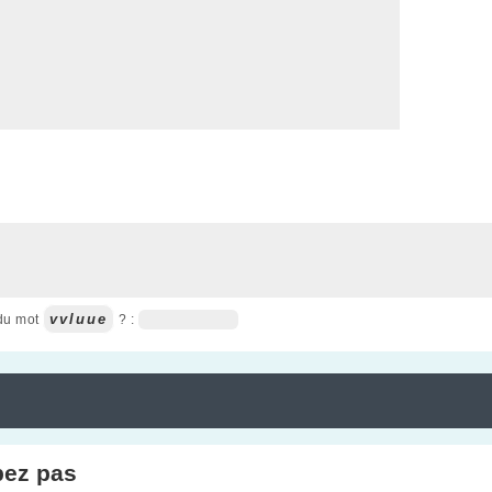
vvluue
 du mot
? :
pez pas