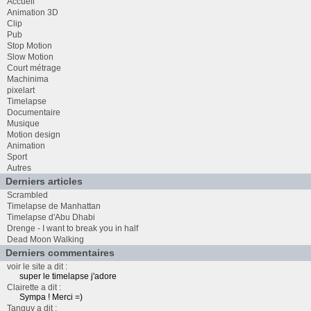
Accueil
Animation 3D
Clip
Pub
Stop Motion
Slow Motion
Court métrage
Machinima
pixelart
Timelapse
Documentaire
Musique
Motion design
Animation
Sport
Autres
Derniers articles
Scrambled
Timelapse de Manhattan
Timelapse d'Abu Dhabi
Drenge - I want to break you in half
Dead Moon Walking
Derniers commentaires
voir le site a dit :
super le timelapse j'adore
Clairette a dit :
Sympa ! Merci =)
Tanguy a dit :