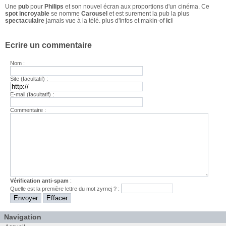
Une
pub
pour
Philips
et son nouvel écran aux proportions d'un cinéma. Ce
spot incroyable
se nomme
Carousel
et est surement la pub la plus
spectaculaire
jamais vue à la télé. plus d'infos et makin-of
ici
Ecrire un commentaire
Nom :
Site (facultatif) :
E-mail (facultatif) :
Commentaire :
Vérification anti-spam
:
Quelle est la
première
lettre du mot
zyrnej
? :
Navigation