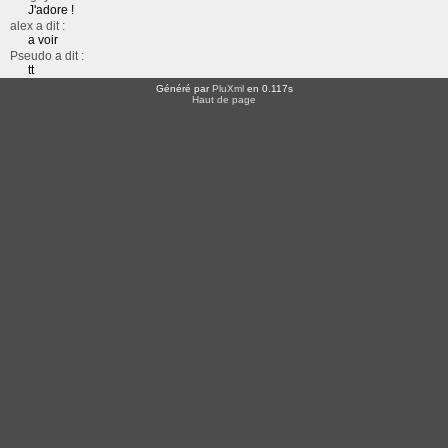
J'adore !
alex a dit :
a voir
Pseudo a dit :
tt
Généré par
PluXml
en 0.117s
Haut de page