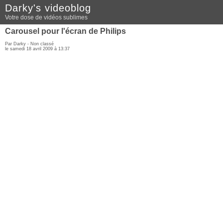
Darky's videoblog
Votre dose de vidéos sublimes
Carousel pour l'écran de Philips
Par Darky - Non classé
le samedi 18 avril 2009 à 13:37