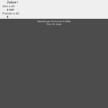
J'adore !
alex a dit :
a voir
Pseudo a dit :
tt
Généré par
PluXml
en 0.059s
Haut de page