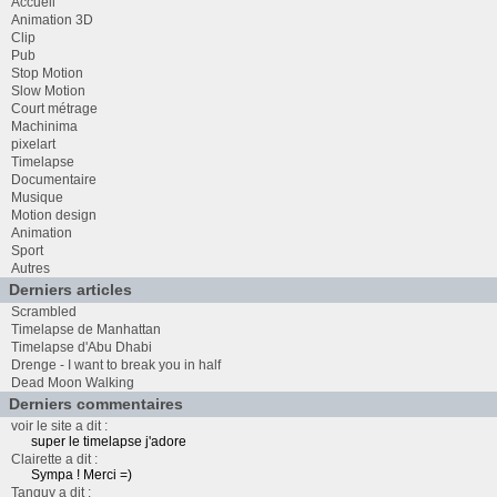
Accueil
Animation 3D
Clip
Pub
Stop Motion
Slow Motion
Court métrage
Machinima
pixelart
Timelapse
Documentaire
Musique
Motion design
Animation
Sport
Autres
Derniers articles
Scrambled
Timelapse de Manhattan
Timelapse d'Abu Dhabi
Drenge - I want to break you in half
Dead Moon Walking
Derniers commentaires
voir le site a dit :
super le timelapse j'adore
Clairette a dit :
Sympa ! Merci =)
Tanguy a dit :