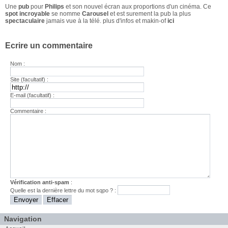
Une
pub
pour
Philips
et son nouvel écran aux proportions d'un cinéma. Ce
spot incroyable
se nomme
Carousel
et est surement la pub la plus
spectaculaire
jamais vue à la télé. plus d'infos et makin-of
ici
Ecrire un commentaire
Nom :
Site (facultatif) :
E-mail (facultatif) :
Commentaire :
Vérification anti-spam
:
Quelle est la
dernière
lettre du mot
sqpo
? :
Navigation