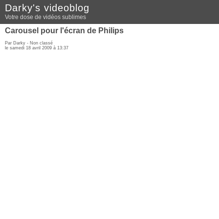
Darky's videoblog
Votre dose de vidéos sublimes
Carousel pour l'écran de Philips
Par Darky - Non classé
le samedi 18 avril 2009 à 13:37