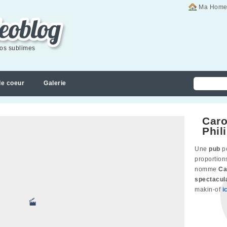
Ma Home
éos sublimes
de coeur
Galerie
Caro
Phil
Une
pub
p
proportion
nomme
Ca
spectacul
makin-of
i