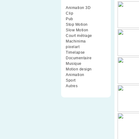
Animation 3D
(99)
Clip
(70)
Pub
(42)
Stop Motion
(91)
Slow Motion
(26)
Court métrage
(135)
Machinima
(4)
pixelart
(10)
Timelapse
(51)
Documentaire
(79)
Musique
(9)
Motion design
(5)
Animation
(16)
Sport
(2)
Autres
(1)