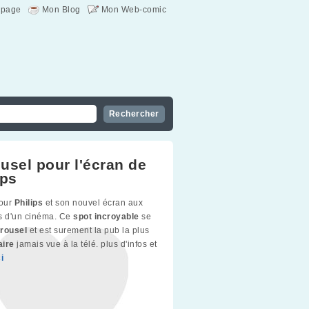
page
Mon Blog
Mon Web-comic
usel pour l'écran de
ips
our
Philips
et son nouvel écran aux
s d'un cinéma. Ce
spot incroyable
se
rousel
et est surement la pub la plus
aire
jamais vue à la télé. plus d'infos et
ci