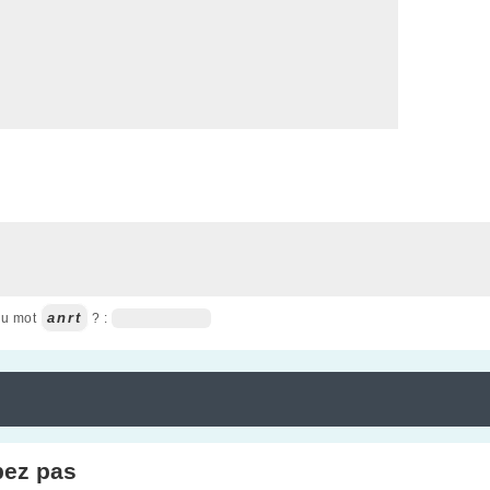
anrt
du mot
? :
pez pas