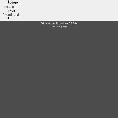
J'adore !
alex a dit :
a voir
Pseudo a dit :
tt
Généré par
PluXml
en 0.026s
Haut de page