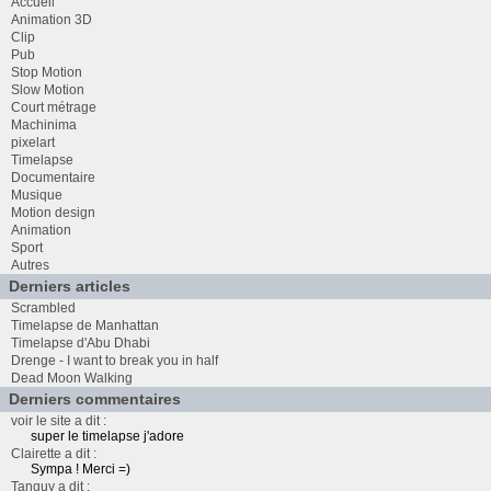
Accueil
Animation 3D
Clip
Pub
Stop Motion
Slow Motion
Court métrage
Machinima
pixelart
Timelapse
Documentaire
Musique
Motion design
Animation
Sport
Autres
Derniers articles
Scrambled
Timelapse de Manhattan
Timelapse d'Abu Dhabi
Drenge - I want to break you in half
Dead Moon Walking
Derniers commentaires
voir le site a dit :
super le timelapse j'adore
Clairette a dit :
Sympa ! Merci =)
Tanguy a dit :