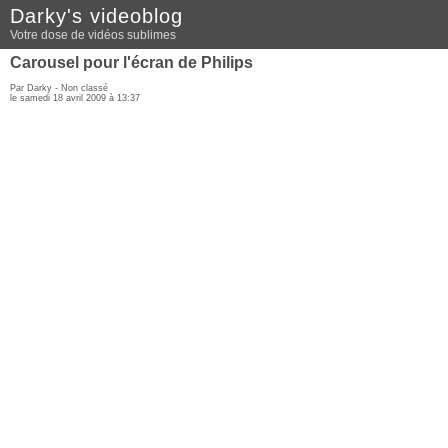
Darky's videoblog
Votre dose de vidéos sublimes
Carousel pour l'écran de Philips
Par Darky - Non classé
le samedi 18 avril 2009 à 13:37