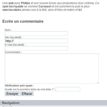
Une
pub
pour
Philips
et son nouvel écran aux proportions d'un cinéma. Ce
spot incroyable
se nomme
Carousel
et est surement la pub la plus
spectaculaire
jamais vue à la télé. plus d'infos et makin-of
ici
Ecrire un commentaire
Nom :
Site (facultatif) :
E-mail (facultatif) :
Commentaire :
Vérification anti-spam
:
Quelle est la
première
lettre du mot
lefas
? :
Navigation