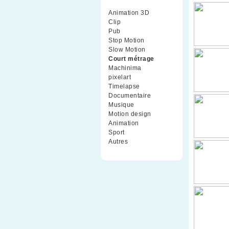
Animation 3D
(99)
Clip
(70)
Pub
(42)
Stop Motion
(91)
Slow Motion
(26)
Court métrage
(135)
Machinima
(4)
pixelart
(10)
Timelapse
(51)
Documentaire
(79)
Musique
(9)
Motion design
(5)
Animation
(16)
Sport
(2)
Autres
(1)