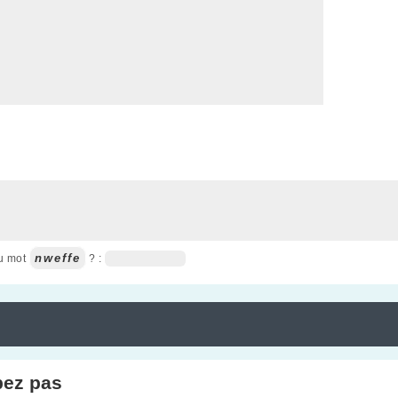
nweffe
du mot
? :
pez pas