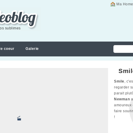
Ma Home
éos sublimes
de coeur
Galerie
Smil
Smile
, c'e
regarder sa
parait plu
Newman
a
amoureux d
faire souri
!