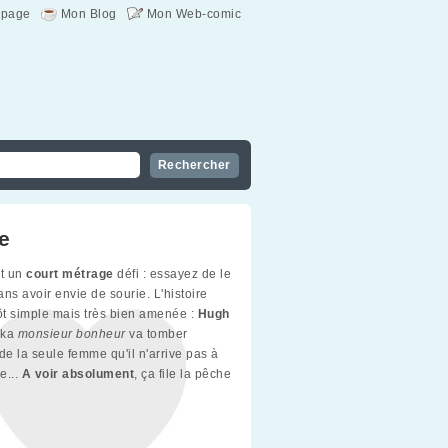
page
Mon Blog
Mon Web-comic
e
st un
court métrage
défi : essayez de le
ns avoir envie de sourie. L'histoire
tôt simple mais très bien amenée :
Hugh
ka
monsieur bonheur
va tomber
e la seule femme qu'il n'arrive pas à
re...
A voir absolument
, ça file la pêche