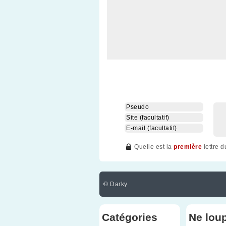
Quelle est la
première
lettre 
©
Darky
Catégories
Ne lou