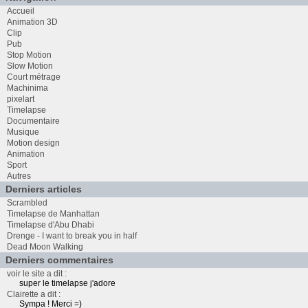
Accueil
Animation 3D
Clip
Pub
Stop Motion
Slow Motion
Court métrage
Machinima
pixelart
Timelapse
Documentaire
Musique
Motion design
Animation
Sport
Autres
Derniers articles
Scrambled
Timelapse de Manhattan
Timelapse d'Abu Dhabi
Drenge - I want to break you in half
Dead Moon Walking
Derniers commentaires
voir le site a dit :
super le timelapse j'adore
Clairette a dit :
Sympa ! Merci =)