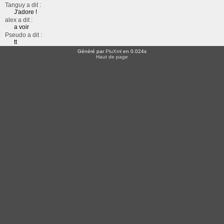
Tanguy a dit :
J'adore !
alex a dit :
a voir
Pseudo a dit :
tt
Généré par
PluXml
en 0.024s
Haut de page