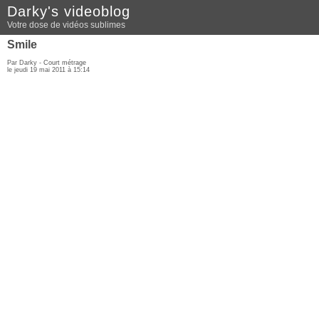
Darky's videoblog
Votre dose de vidéos sublimes
Smile
Par Darky -
Court métrage
le jeudi 19 mai 2011 à 15:14