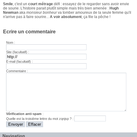
Smile
, c'est un
court métrage
défi : essayez de le regarder sans avoir envie
de sourie. L'histoire parait plutôt simple mais très bien amenée :
Hugh
Newman
aka
monsieur bonheur
va tomber amoureux de la seule femme qu'il
n'arrive pas à faire sourire...
A voir absolument
, ça file la pêche !
Ecrire un commentaire
Nom :
Site (facultatif) :
E-mail (facultatif) :
Commentaire :
Vérification anti-spam
:
Quelle est la
troisième
lettre du mot
zqnjsp
? :
Navigation