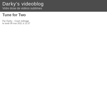
Darky's videoblog
Votre dose de vidéos sublimes
Tune for Two
Par Darky -
Court métrage
le lundi 09 mai 2011 à 13:37