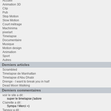
Accueil
Animation 3D
Clip
Pub
Stop Motion
Slow Motion
Court métrage
Machinima
pixelart
Timelapse
Documentaire
Musique
Motion design
Animation
Sport
Autres
Derniers articles
Scrambled
Timelapse de Manhattan
Timelapse d'Abu Dhabi
Drenge - I want to break you in half
Dead Moon Walking
Derniers commentaires
voir le site a dit :
super le timelapse j'adore
Clairette a dit :
Sympa ! Merci =)
Tanguy a dit :