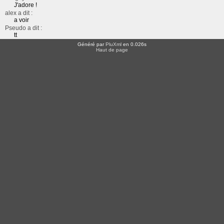
J'adore !
alex a dit :
a voir
Pseudo a dit :
tt
Généré par
PluXml
en 0.026s
Haut de page