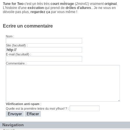
Tune for Two
c'est un très très
court métrage
(
2min41
) vraiment
original
.
L'histoire d'une
exécution
qui prend de
drôles d'allures
.. Je ne vous en
dévoile pas plus,
regardez ça
par vous même !
Ecrire un commentaire
Nom :
Site (facultatif) :
E-mail (facultatif) :
Commentaire :
Vérification anti-spam
:
Quelle est la
première
lettre du mot
yfhuxf
? :
Navigation