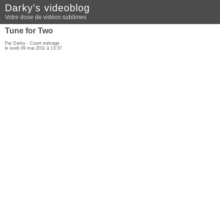
Darky's videoblog
Votre dose de vidéos sublimes
Tune for Two
Par Darky -
Court métrage
le lundi 09 mai 2011 à 13:37