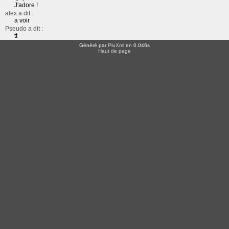
J'adore !
alex a dit :
a voir
Pseudo a dit :
tt
Généré par
PluXml
en 0.046s
Haut de page