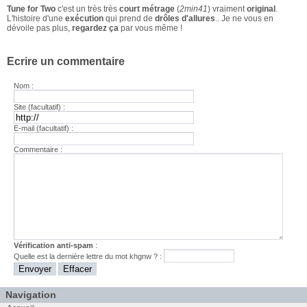
Tune for Two
c'est un très très
court métrage
(
2min41
) vraiment
original
.
L'histoire d'une
exécution
qui prend de
drôles d'allures
.. Je ne vous en
dévoile pas plus,
regardez ça
par vous même !
Ecrire un commentaire
Nom :
Site (facultatif) :
E-mail (facultatif) :
Commentaire :
Vérification anti-spam
:
Quelle est la
dernière
lettre du mot
khgnw
? :
Navigation