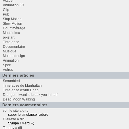
Accueil
Animation 3D
Clip
Pub
Stop Motion
Slow Motion
Court métrage
Machinima
pixelart
Timelapse
Documentaire
Musique
Motion design
Animation
Sport
Autres
Derniers articles
Scrambled
Timelapse de Manhattan
Timelapse d'Abu Dhabi
Drenge - I want to break you in half
Dead Moon Walking
Derniers commentaires
voir le site a dit :
super le timelapse j'adore
Clairette a dit :
Sympa ! Merci =)
Tanguy a dit :