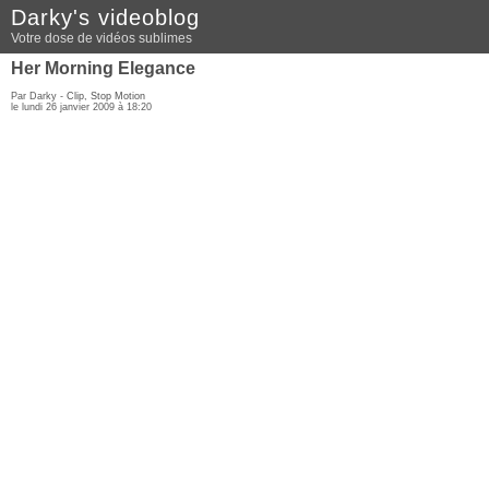
Darky's videoblog
Votre dose de vidéos sublimes
Her Morning Elegance
Par Darky -
Clip
,
Stop Motion
le lundi 26 janvier 2009 à 18:20