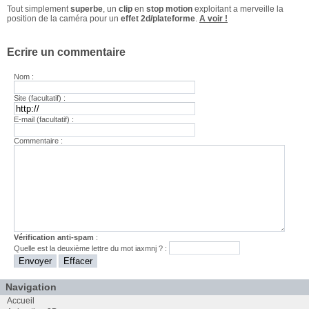
Tout simplement
superbe
, un
clip
en
stop motion
exploitant a merveille la
position de la caméra pour un
effet 2d/plateforme
.
A voir !
Ecrire un commentaire
Nom :
Site (facultatif) :
E-mail (facultatif) :
Commentaire :
Vérification anti-spam
:
Quelle est la
deuxième
lettre du mot
iaxmnj
? :
Navigation
Accueil