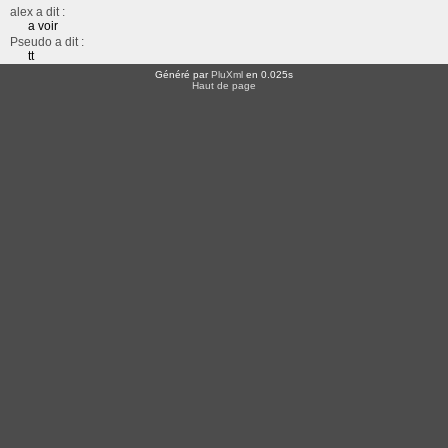
alex a dit :
a voir
Pseudo a dit :
tt
Généré par
PluXml
en 0.025s
Haut de page