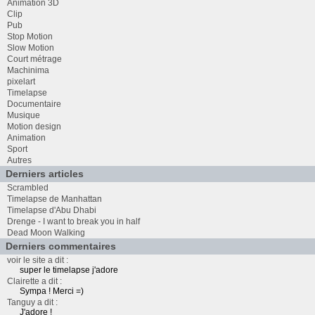
Animation 3D
Clip
Pub
Stop Motion
Slow Motion
Court métrage
Machinima
pixelart
Timelapse
Documentaire
Musique
Motion design
Animation
Sport
Autres
Derniers articles
Scrambled
Timelapse de Manhattan
Timelapse d'Abu Dhabi
Drenge - I want to break you in half
Dead Moon Walking
Derniers commentaires
voir le site a dit :
super le timelapse j'adore
Clairette a dit :
Sympa ! Merci =)
Tanguy a dit :
J'adore !