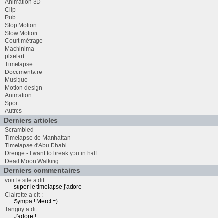
Animation 3D
Clip
Pub
Stop Motion
Slow Motion
Court métrage
Machinima
pixelart
Timelapse
Documentaire
Musique
Motion design
Animation
Sport
Autres
Derniers articles
Scrambled
Timelapse de Manhattan
Timelapse d'Abu Dhabi
Drenge - I want to break you in half
Dead Moon Walking
Derniers commentaires
voir le site a dit :
super le timelapse j'adore
Clairette a dit :
Sympa ! Merci =)
Tanguy a dit :
J'adore !