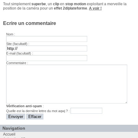
Tout simplement
superbe
, un
clip
en
stop motion
exploitant a merveille la
position de la caméra pour un
effet 2d/plateforme
.
A voir !
Ecrire un commentaire
Nom :
Site (facultatif) :
E-mail (facultatif) :
Commentaire :
Vérification anti-spam
:
Quelle est la
dernière
lettre du mot
aqwj
? :
Navigation
Accueil