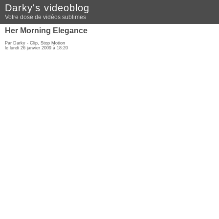
Darky's videoblog
Votre dose de vidéos sublimes
Her Morning Elegance
Par Darky -
Clip
,
Stop Motion
le lundi 26 janvier 2009 à 18:20