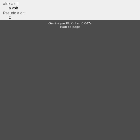
alex a dit :
a voir
Pseudo a dit :
tt
Généré par
PluXml
en 0.047s
Haut de page