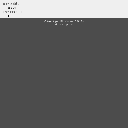
alex a dit :
a voir
Pseudo a dit :
tt
Généré par
PluXml
en 0.042s
Haut de page