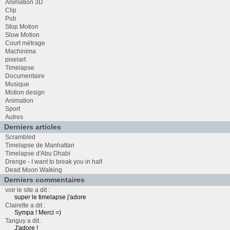
Animation 3D
Clip
Pub
Stop Motion
Slow Motion
Court métrage
Machinima
pixelart
Timelapse
Documentaire
Musique
Motion design
Animation
Sport
Autres
Derniers articles
Scrambled
Timelapse de Manhattan
Timelapse d'Abu Dhabi
Drenge - I want to break you in half
Dead Moon Walking
Derniers commentaires
voir le site a dit :
super le timelapse j'adore
Clairette a dit :
Sympa ! Merci =)
Tanguy a dit :
J'adore !