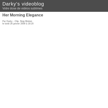
Darky's videoblog
Votre dose de vidéos sublimes
Her Morning Elegance
Par Darky -
Clip
,
Stop Motion
le lundi 26 janvier 2009 à 18:20