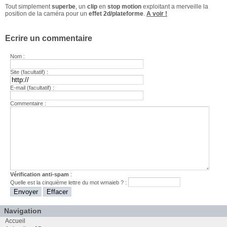
Tout simplement
superbe
, un
clip
en
stop motion
exploitant a merveille la
position de la caméra pour un
effet 2d/plateforme
.
A voir !
Ecrire un commentaire
Nom :
Site (facultatif) :
E-mail (facultatif) :
Commentaire :
Vérification anti-spam
:
Quelle est la
cinquième
lettre du mot
wmaieb
? :
Navigation
Accueil