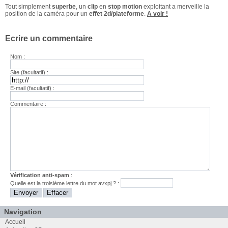
Tout simplement
superbe
, un
clip
en
stop motion
exploitant a merveille la
position de la caméra pour un
effet 2d/plateforme
.
A voir !
Ecrire un commentaire
Nom :
Site (facultatif) :
E-mail (facultatif) :
Commentaire :
Vérification anti-spam
:
Quelle est la
troisième
lettre du mot
avxpj
? :
Navigation
Accueil