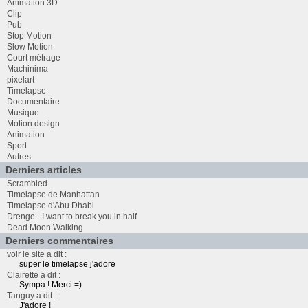
Animation 3D
Clip
Pub
Stop Motion
Slow Motion
Court métrage
Machinima
pixelart
Timelapse
Documentaire
Musique
Motion design
Animation
Sport
Autres
Derniers articles
Scrambled
Timelapse de Manhattan
Timelapse d'Abu Dhabi
Drenge - I want to break you in half
Dead Moon Walking
Derniers commentaires
voir le site a dit :
super le timelapse j'adore
Clairette a dit :
Sympa ! Merci =)
Tanguy a dit :
J'adore !