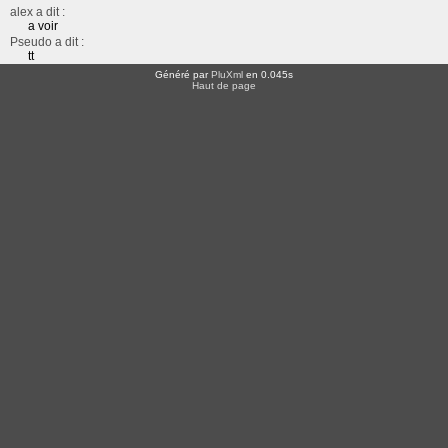
alex a dit :
a voir
Pseudo a dit :
tt
Généré par
PluXml
en 0.045s
Haut de page