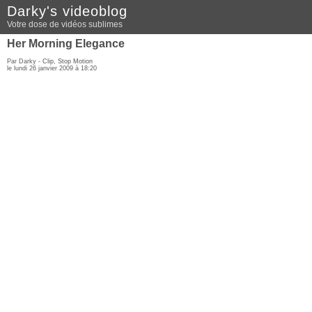
Darky's videoblog
Votre dose de vidéos sublimes
Her Morning Elegance
Par Darky -
Clip
,
Stop Motion
le lundi 26 janvier 2009 à 18:20